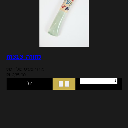
מזוזה m313
מחיר בסיס כולל מס
235.00 ₪