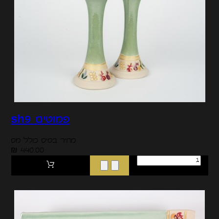
פמוטים sh9
מחיר בסיס כולל מס
440.00 ₪