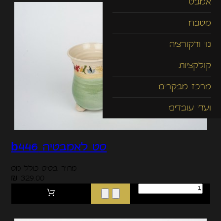
אמבט
מטבח
נוי ודקורציה
קולקציות
מרכז מבקרים
ועדי עובדים
סט לאמבטיה b446
מחיר בסיס כולל מס
329.00 ₪