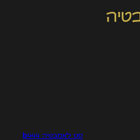
טיה
סט לאמבטיה b444