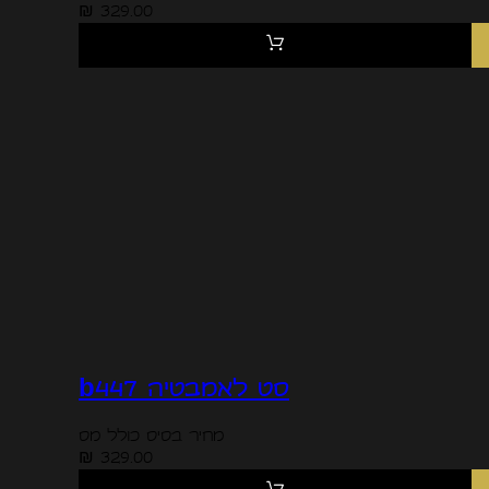
329.00 ₪
סט לאמבטיה b447
מחיר בסיס כולל מס
329.00 ₪